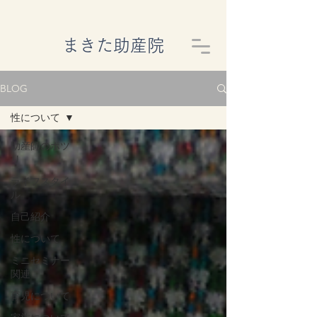
​まきた助産院
BLOG
性について
助産師のポツ
リ
ライフスタイ
ル
自己紹介
性について
ミニセミナー
関連
育児について