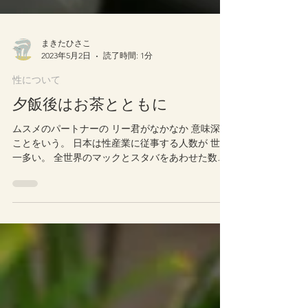
まきたひさこ
2023年5月2日
読了時間: 1分
性について
夕飯後はお茶とともに
ムスメのパートナーの リー君がなかなか 意味深な
ことをいう。 日本は性産業に従事する人数が 世界
一多い。 全世界のマックとスタバをあわせた数よ
り 多い。 ヨーロッパからみたら 日本の女の子はす
ぐにやらしてくれる イメージが大きい。 アルゼン
チン出身の彼は、...