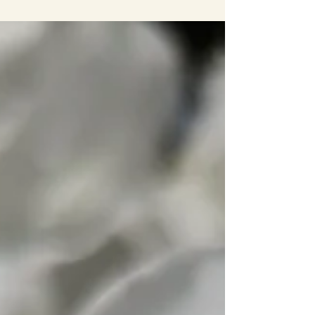
たかった。 以前から、助産師雑誌等で 名前は知っ
ていた。 鍼灸院、アーユルヴェーダ、産後ケア、
ベビマ・・...