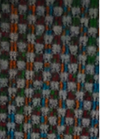
家族について
社会問題
おっぱいにつ
いて
思い出
講義について
リプロについ
て。
つぶやき
読書感想