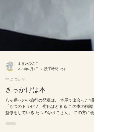
まきたひさこ
2023年6月7日
読了時間: 2分
性について
きっかけは本
八ヶ岳への小旅行の発端は、 本屋で出会った1冊。
「ちつのトリセツ」劣化はとまる この本の指導・
監修をしている たつのゆりこさん。 この方に会い