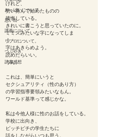
けれど、
おっぱいについて
勢い勇んで始めたものの
後悔している。
思い出
きれいに書こうと思っていたのに。
講義について
ミミズみたいな字になってしま
う・・。
リプロについて。
字はあきらめよう。
つぶやき
読めたらいい。
読書感想
うん。
これは、簡単にいうと
セクシュアリティ（性のあり方）
の学習指導要領みたいなもん。
ワールド基準って感じかな。
私は今他人様に性のお話をしている。
学校に出向き、
ピッチピチの学生たちに
話をしながらいつも思う。