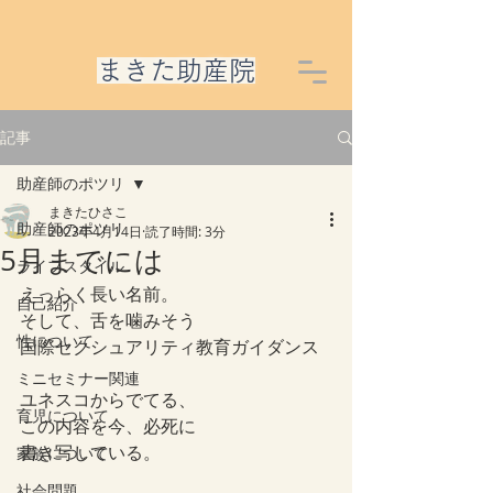
​まきた助産院
記事
助産師のポツリ
まきたひさこ
助産師のポツリ
2023年4月14日
読了時間: 3分
5月までには
ライフスタイル
えっらく長い名前。
自己紹介
そして、舌を噛みそう
性について
国際セクシュアリティ教育ガイダンス
ミニセミナー関連
ユネスコからでてる、
育児について
この内容を今、必死に
書き写している。
家族について
社会問題