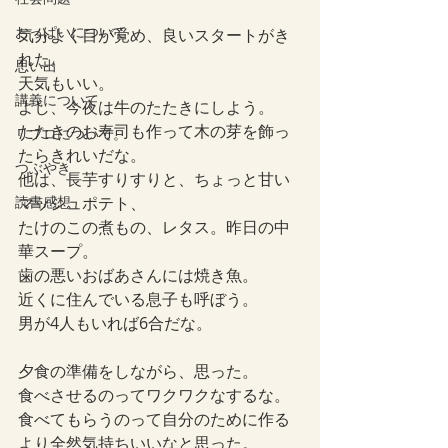
おっぱいについて
気分よく目が覚め、良いスタートがき
れた。
思い出
天気もいい。
講義について
よし、今夜は牛のたたきにしよう。
たたきのお寿司も作って木の芽を飾っ
リプロについて。
たらきれいだな。
つぶやき
他は、長芋すりすりと、ちょっと甘い
読書感想
マッシュポテト、
たけのこの煮もの、レタス。昨日の中
華スープ。
歯の悪いおばあさんには焼き魚。
近くに住んでいる息子も呼ぼう。
男が4人もいれば6合だな。
夕食の準備をしながら、思った。
食べさせるのってワクワクなするな。
食べてもらうのって自分のために作る
より全然気持ちいいなと思った。