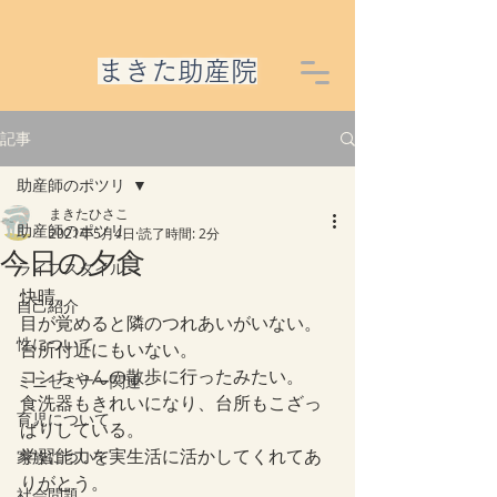
​まきた助産院
記事
助産師のポツリ
まきたひさこ
助産師のポツリ
2021年5月4日
読了時間: 2分
今日の夕食
ライフスタイル
快晴。
自己紹介
目が覚めると隣のつれあいがいない。
性について
台所付近にもいない。
コンちゃんの散歩に行ったみたい。
ミニセミナー関連
食洗器もきれいになり、台所もこざっ
育児について
ぱりしている。
学習能力を実生活に活かしてくれてあ
家族について
りがとう。
社会問題