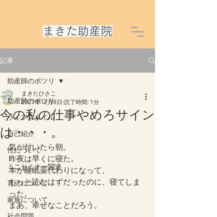
​まきた助産院
記事
助産師のポツリ
まきたひさこ
助産師のポツリ
2021年12月8日
読了時間: 1分
今の私の仕事やめろサイン
ライフスタイル
は・・・。
自己紹介
気が付いたら朝。
性について
昨夜は早くに寝た。
ミニセミナー関連
本が睡眠薬代わりになって、
もっと読むはずだったのに、寝てしま
育児について
った。
家族について
まあ、幸せなことだろう。
社会問題