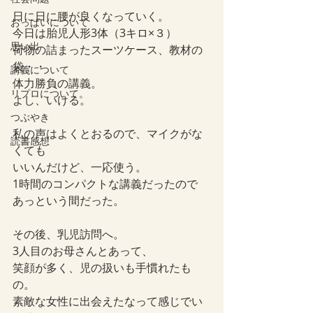
日に日に腰が良くなっていく。
おっぱいについて
今日は胎児人形3体（3キロ×３）
思い出
荷物の詰まったスーツケース、教材の
袋・・
講義について
体力勝負の講義。
リプロについて。
よし、いける。
つぶやき
私の声はよくとおるので、マイクがな
読書感想
くても
いいんだけど、一応使う。
1時間のコンパクトな講義だったので
あっという間だった。
その後、乳児訪問へ。
3人目のお母さんとあって、
笑顔が多く、児の扱いも手慣れたも
の。
素敵な女性に出会えたなって感じでい