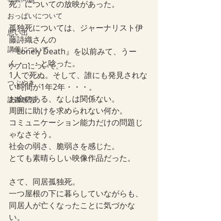
死」についての放映があった。
おっぱいについて
孤独死については、ジャーナリスト伊
思い出
藤詩織さんの
講義について
『Lonely Death』を以前みて、うー
ん・・・と唸った。
リプロについて。
1人で死ぬ。そして、誰にも発見されな
つぶやき
い時間が1年2年・・・。
お金のある、なしは関係ない。
読書感想
周囲に助けを求められない何か。
コミュニケーション能力だけの問題じ
ゃなさそう。
社会の弱さ、脆弱さを感じた。
とても素晴らしい映像作品だった。
さて、同居孤独死。
一つ屋根の下に暮らしていながらも、
同居人が亡くなったことに気づかな
い。