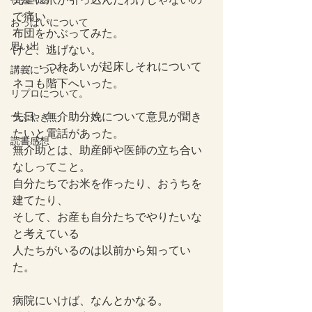
で痛い。
おっぱいについて
布団をかぶってみた。
思い出
けど、逃げない。
・・・つれあいが起床しそれについて
講義について
ネコも階下へいった。
リプロについて。
先日、無介助分娩について意見が聞き
つぶやき
たいと電話があった。
読書感想
無介助とは、助産師や医師の立ち合い
なしってこと。
自分たちでお米を作ったり、おうちを
建てたり、
そして、お産も自分たちでやりたいな
と考えている
人たちがいるのは以前から知ってい
た。
病院にいけば、なんとかなる。