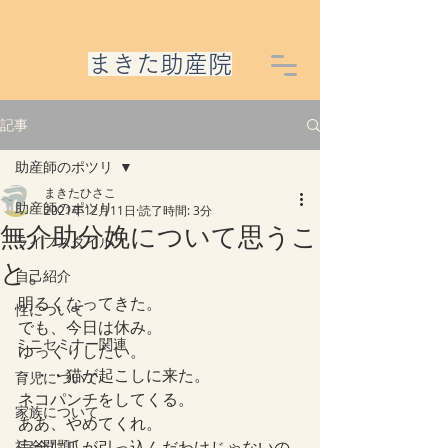
​まきた助産院
記事
助産師のポツリ
まきたひさこ
助産師のポツリ
2021年12月11日
読了時間: 3分
無介助分娩について思うこ
ライフスタイル
と。
自己紹介
明るくなってきた。
性について
でも、今日は休み。
ミニセミナー関連
ゆっくりしたい。
・・・猫が起こしに来た。
育児について
ネコパンチをしてくる。
家族について
ああ、やめてくれ。
社会問題
完全に爪が引っ込んだわけじゃないの