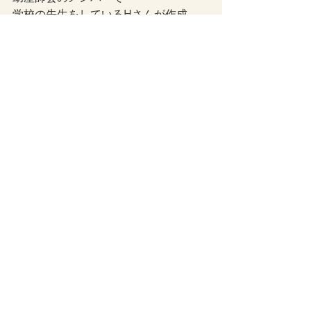
学校の先生をしているHさんが作成。
さあ、この時間軸をパパたちは
どんなふうに作ってくれるのか。
チョー楽しみですわ。
つぶやき
最新記事
すべて表示