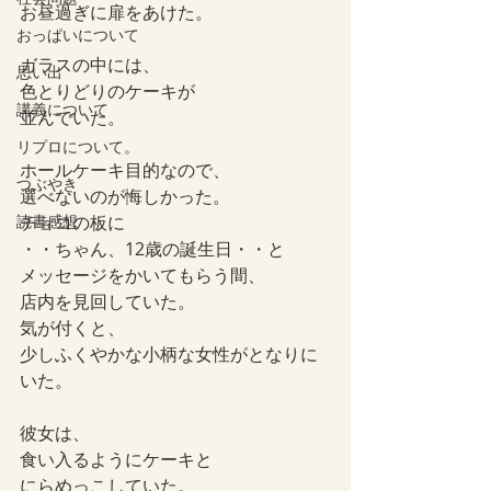
お昼過ぎに扉をあけた。
おっぱいについて
ガラスの中には、
思い出
色とりどりのケーキが
講義について
並んでいた。
リプロについて。
ホールケーキ目的なので、
つぶやき
選べないのが悔しかった。
読書感想
チョコの板に
・・ちゃん、12歳の誕生日・・と
メッセージをかいてもらう間、
店内を見回していた。
気が付くと、
少しふくやかな小柄な女性がとなりに
いた。
彼女は、
食い入るようにケーキと
にらめっこしていた。