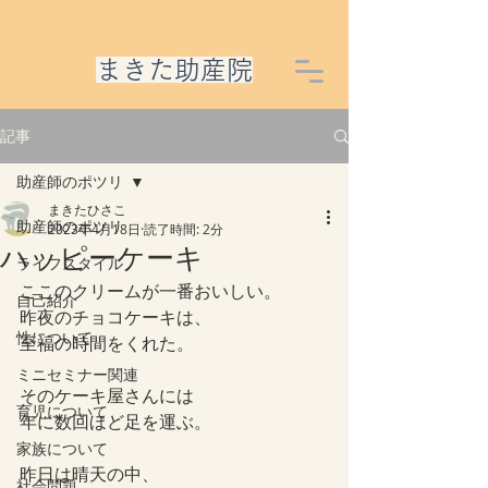
​まきた助産院
記事
助産師のポツリ
まきたひさこ
助産師のポツリ
2023年4月18日
読了時間: 2分
ハッピーケーキ
ライフスタイル
ここのクリームが一番おいしい。
自己紹介
昨夜のチョコケーキは、
性について
至福の時間をくれた。
ミニセミナー関連
そのケーキ屋さんには
育児について
年に数回ほど足を運ぶ。
家族について
昨日は晴天の中、
社会問題