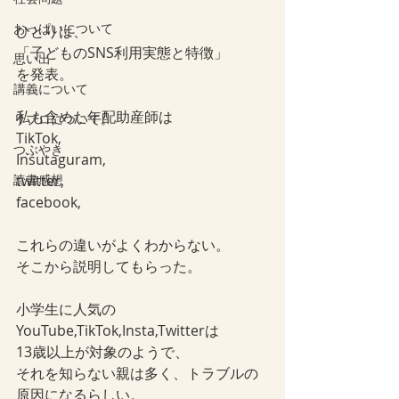
おっぱいについて
ひとりは、
「子どものSNS利用実態と特徴」
思い出
を発表。
講義について
私も含めた年配助産師は
リプロについて。
TikTok,
つぶやき
Insutaguram,
読書感想
twitter,
facebook,
これらの違いがよくわからない。
そこから説明してもらった。
小学生に人気の
YouTube,TikTok,Insta,Twitterは
13歳以上が対象のようで、
それを知らない親は多く、トラブルの
原因になるらしい。