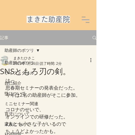
​まきた助産院
記事
助産師のポツリ
まきたひさこ
助産師のポツリ
2023年7月26日
読了時間: 2分
SNSともろ刃の剣。
ライフスタイル
はっ
自己紹介
思春期セミナーの発表会だった。
性について
今年は2名の助産師がそこに参加。
ミニセミナー関連
コロナのせいで、
育児について
オンラインでの研修だった。
2人とも小さな子がいるので
家族について
ちょうどよかったかも。
社会問題