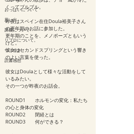
くってブルブル。
おっぱいについて
思い出
昨夜はスペイン在住Doula裕美子さん
の更年期のお話に参加した。
講義について
更年期のことを、メノポーズともいう
リプロについて。
けど。
彼女はセカンドスプリングという響き
つぶやき
のよい言葉を使った。
読書感想
彼女はDoulaとして様々な活動をして
いるみたい。
その一つが昨夜のお話会。
ROUND1　　ホルモンの変化：私たち
の心と身体の変化
ROUND2　　閉経とは
ROUND3　　何ができる？