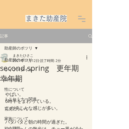
​まきた助産院
記事
助産師のポツリ
まきたひさこ
助産師のポツリ
2021年11月12日
読了時間: 2分
second spring 更年期
ライフスタイル
幸年期
自己紹介
性について
やばい。
ミニセミナー関連
6時半をまわっている。
この頃こんな感じが多い。
育児について
家族について
バタバタと朝の時間が過ぎた。
社会問題
コンちゃんの散歩は、チョー風が冷た