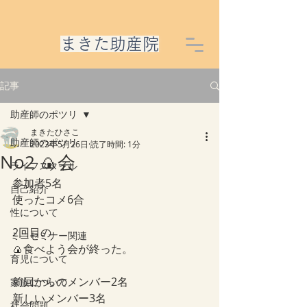
​まきた助産院
記事
助産師のポツリ
まきたひさこ
助産師のポツリ
2023年5月26日
読了時間: 1分
No2 🍙会
ライフスタイル
参加者5名
自己紹介
使ったコメ6合
性について
2回目の
ミニセミナー関連
🍙食べよう会が終った。
育児について
前回からのメンバー2名
家族について
新しいメンバー3名
社会問題