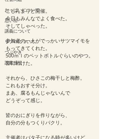
おっぱいについて
こじんまりと開催。
今日もみんなでよく食べた。
思い出
そしてしゃべった。
講義について
参加者の一人がでっかいサツマイモを
リプロについて。
もってきてくれた。
つぶやき
500ｍｌのペットボトルぐらいのやつ。
読書感想
皆にわけた。
それから、ひさこの梅干しと梅酢。
これもおすそ分け。
まあ、腐るもんじゃないんで
どうぞって感じ。
皆のおにぎりを作りながら、
自分の分もつくりパクリ。
主催者はバタ子になる時が多いけど、