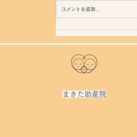
体はすごい
コメントを追加…
​まきた助産院