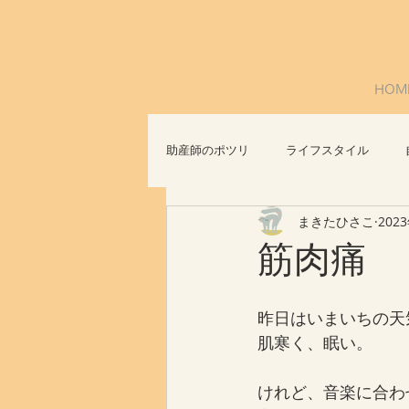
HOM
助産師のポツリ
ライフスタイル
まきたひさこ
202
社会問題
おっぱいについて
筋肉痛
昨日はいまいちの天
肌寒く、眠い。
けれど、音楽に合わ