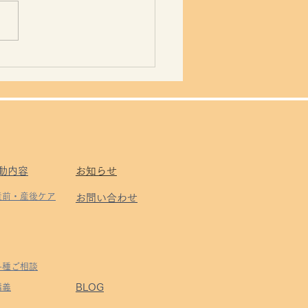
散歩💛
動内容
お知らせ
 産前・産後ケア
お問い合わせ
 各種ご相談
BLOG
​講義