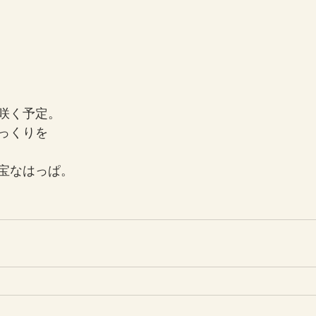
咲く予定。
っくりを
宝なはっぱ。