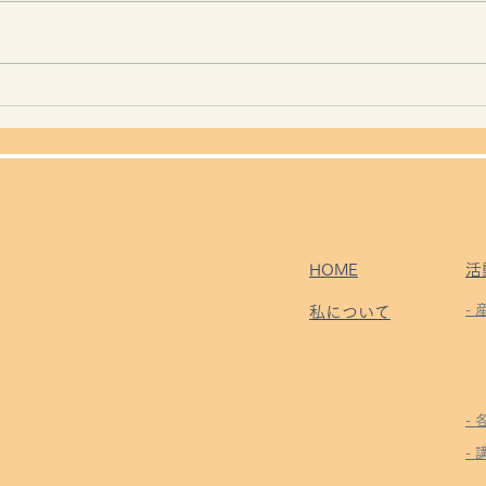
雨の
お守りの日々
HOME
活
-
私について
-
- 