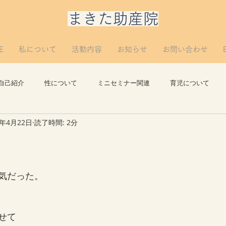
​まきた助産院
E
私について
活動内容
お知らせ
お問い合わせ
自己紹介
性について
ミニセミナー関連
育児について
3年4月22日
読了時間: 2分
思い出
講義について
リプロについて。
つぶやき
気だった。
せて