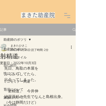
​まきた助産院
記事
助産師のポツリ
まきたひさこ
助産師のポツリ
2022年9月26日
読了時間: 2分
射精道
ライフスタイル
更新日：
2022年10月3日
自己紹介
先日、鳥取の本屋を
性について
ふらふらしてたら、
出会ってしまった。
ミニセミナー関連
育児について
「射精道」　今井伸
泌尿器科の先生でなんと島根出身。
家族について
（今は静岡だけど）
社会問題