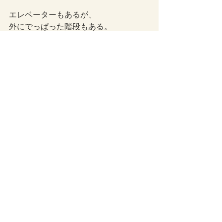
エレベーターもあるが、
外にでっぱった階段もある。
もち、後者で登った。
見晴らしはよく、
海、空、砂丘と眺望良好だった。
読書感想
最新記事
すべて表示