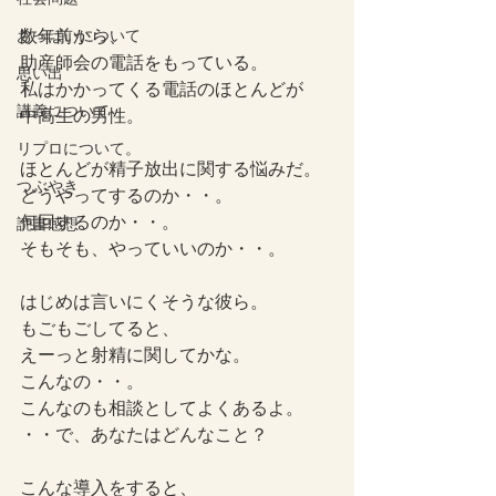
数年前から、
おっぱいについて
助産師会の電話をもっている。
思い出
私はかかってくる電話のほとんどが
講義について
中高生の男性。
リプロについて。
ほとんどが精子放出に関する悩みだ。
つぶやき
どうやってするのか・・。
何回するのか・・。
読書感想
そもそも、やっていいのか・・。
はじめは言いにくそうな彼ら。
もごもごしてると、
えーっと射精に関してかな。
こんなの・・。
こんなのも相談としてよくあるよ。
・・で、あなたはどんなこと？
こんな導入をすると、