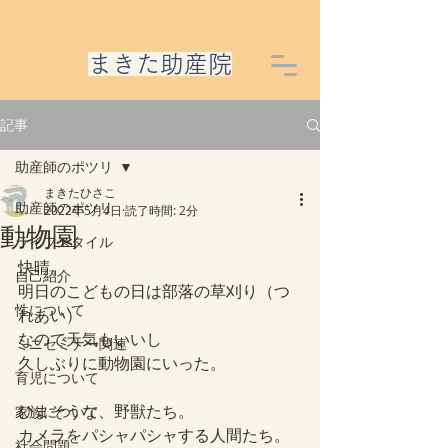
​まきた助産院
記事
助産師のポツリ
まきたひさこ
助産師のポツリ
2022年5月4日
読了時間: 2分
動物園
ライフスタイル
快晴。
自己紹介
明日のこどもの日は部落の草刈り（つ
性について
れあい）
なので天気もいいし
ミニセミナー関連
久しぶりに動物園にいった。
育児について
ひまそうな、野獣たち。
家族について
カメラをパシャパシャする人間たち。
社会問題