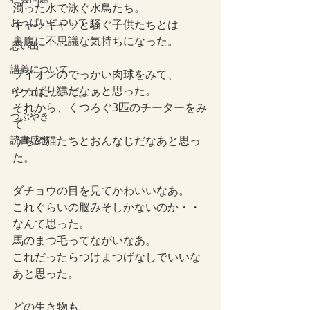
濁った水で泳ぐ水鳥たち。
おっぱいについて
キャッキャッと騒ぐ子供たちとは
裏腹に不思議な気持ちになった。
思い出
講義について
ライオンのでっかい肉球をみて、
やっぱり猫だなぁと思った。
リプロについて。
それから、くつろぐ3匹のチーターをみ
つぶやき
て
読書感想
うちの猫たちとおんなじだなあと思っ
た。
ダチョウの目を見てかわいいなあ。
これぐらいの脳みそしかないのか・・
なんて思った。
馬のまつ毛ってながいなあ。
これだったらつけまつげなしでいいな
あと思った。
どの生き物も、