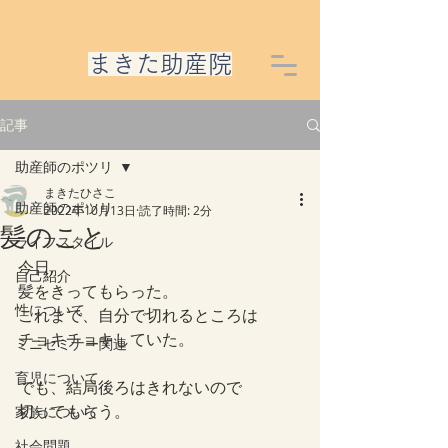
​まきた助産院
記事
助産師のポツリ
まきたひさこ
助産師のポツリ
2022年10月13日
読了時間: 2分
髪のこと
ライフスタイル
今日,
自己紹介
髪をきってもらった。
性について
これまで、自分で切れるところは
チョキチョキしていた。
ミニセミナー関連
育児について
でも、結局後ろはきれないので
切ってもらう。
家族について
社会問題