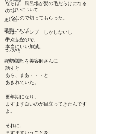
ならば、風呂場が髪の毛だらけになる
おっぱいについて
のも
いやなので切ってもらった。
思い出
講義について
私は、シャンプーしかしないし
手ぐしなので
リプロについて。
本当にいい加減。
つぶやき
読書感想
そのことを美容師さんに
話すと
あら、まあ・・・と
あきれていた。
更年期になり、
ますます白いのが目立ってきたんです
よ。
それに、
ますますいうことを