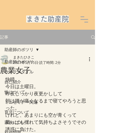
​まきた助産院
記事
助産師のポツリ
まきたひさこ
助産師のポツリ
2021年5月15日
読了時間: 2分
農業女子
ライフスタイル
快晴。
自己紹介
今日は土曜日。
性について
昨夜しっかり夜更かしして
朝は腰が痛くなるまで寝てやろうと思
ミニセミナー関連
った。
育児について
けれど、あまりにも空が青くって
葉っぱも揺れて気持ちよさそうでその
家族について
誘惑に負けた。
社会問題