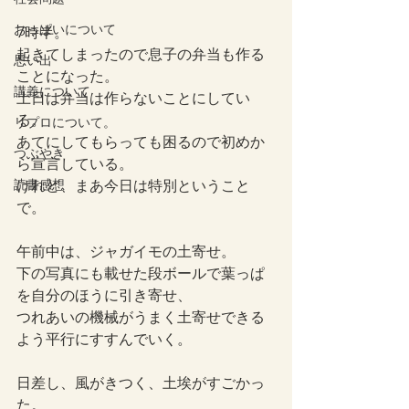
おっぱいについて
7時半。
起きてしまったので息子の弁当も作る
思い出
ことになった。
講義について
土日は弁当は作らないことにしてい
る。
リプロについて。
あてにしてもらっても困るので初めか
つぶやき
ら宣言している。
読書感想
けれど、まあ今日は特別ということ
で。
午前中は、ジャガイモの土寄せ。
下の写真にも載せた段ボールで葉っぱ
を自分のほうに引き寄せ、
つれあいの機械がうまく土寄せできる
よう平行にすすんでいく。
日差し、風がきつく、土埃がすごかっ
た。