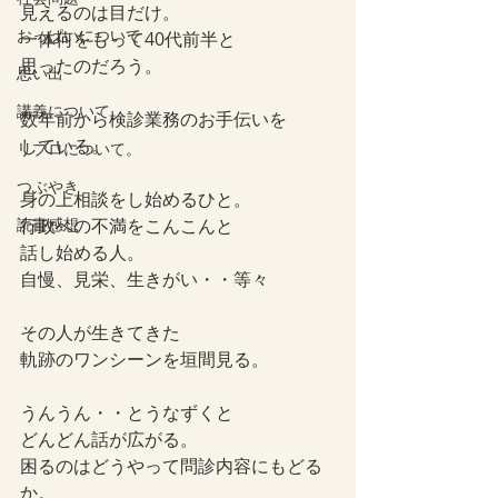
見えるのは目だけ。
おっぱいについて
一体何をもって40代前半と
思ったのだろう。
思い出
講義について
数年前から検診業務のお手伝いを
している。
リプロについて。
つぶやき
身の上相談をし始めるひと。
読書感想
行政への不満をこんこんと
話し始める人。
自慢、見栄、生きがい・・等々
その人が生きてきた
軌跡のワンシーンを垣間見る。
うんうん・・とうなずくと
どんどん話が広がる。
困るのはどうやって問診内容にもどる
か。