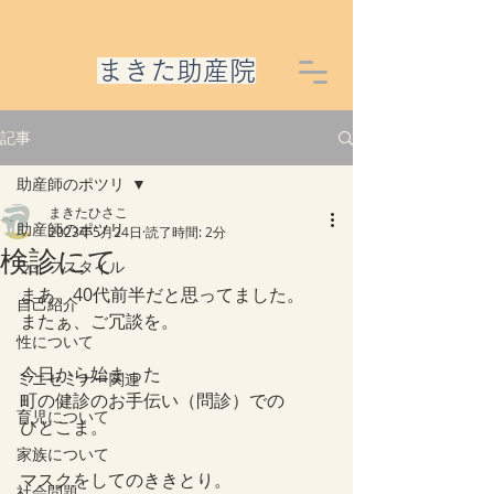
​まきた助産院
記事
助産師のポツリ
まきたひさこ
助産師のポツリ
2023年5月24日
読了時間: 2分
検診にて
ライフスタイル
まあ、40代前半だと思ってました。
自己紹介
またぁ、ご冗談を。
性について
今日から始まった
ミニセミナー関連
町の健診のお手伝い（問診）での
育児について
ひとこま。
家族について
マスクをしてのききとり。
社会問題