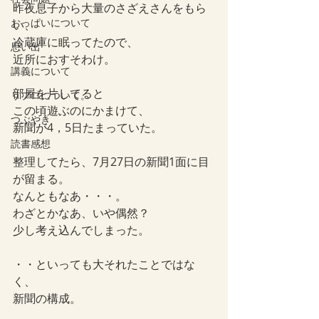
昨夜息子から大量のさざえさんをもら
おっぱいについて
い、
冷蔵庫に眠ってたので、
思い出
近所におすそわけ。
講義について
部屋を片してると
リプロについて。
この頃遊ぶのにかまけて、
つぶやき
新聞が4，5日たまっていた。
読書感想
整理してたら、7月27日の新聞1面に目
が留まる。
なんともなあ・・・。
わざとかなあ、いや偶然？
少し考え込んでしまった。
・・といっても大それたことではな
く、
新聞の構成。