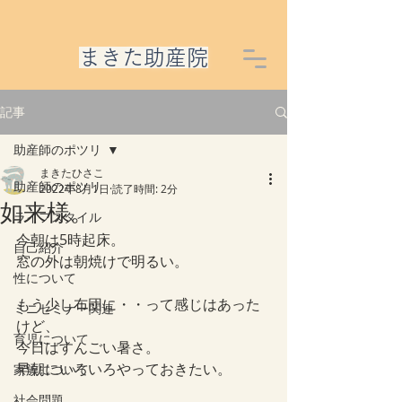
​まきた助産院
記事
助産師のポツリ
まきたひさこ
助産師のポツリ
2022年8月1日
読了時間: 2分
如来様。
ライフスタイル
今朝は5時起床。
自己紹介
窓の外は朝焼けで明るい。
性について
もう少し布団に・・って感じはあった
ミニセミナー関連
けど、
育児について
今日はすんごい暑さ。
早朝にいろいろやっておきたい。
家族について
社会問題