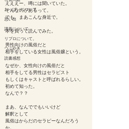
えええー、噂には聞いていた。
おっぱいについて
そんなのがあるって。
でも、まあこんな身近で。
思い出
講義について
本を買って読んでみた。
リプロについて。
男性向けの風俗だと
つぶやき
相手をしている女性は風俗嬢という。
読書感想
なぜか、女性向けの風俗だと
相手をしてる男性はセラピスト
もしくはキャストと呼ばれるらしい。
初めて知った。
なんで？？
まあ、なんででもいいけど
解釈として
風俗はからだのセラピーなんだろう
か。