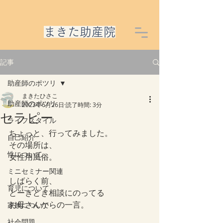
​まきた助産院
記事
助産師のポツリ
まきたひさこ
助産師のポツリ
2023年6月26日
読了時間: 3分
セラピー
ライフスタイル
ちょっと、行ってみました。
自己紹介
その場所は、
性について
女性用風俗。
ミニセミナー関連
しばらく前、
育児について
とーきどき相談にのってる
お母さんからの一言。
家族について
社会問題