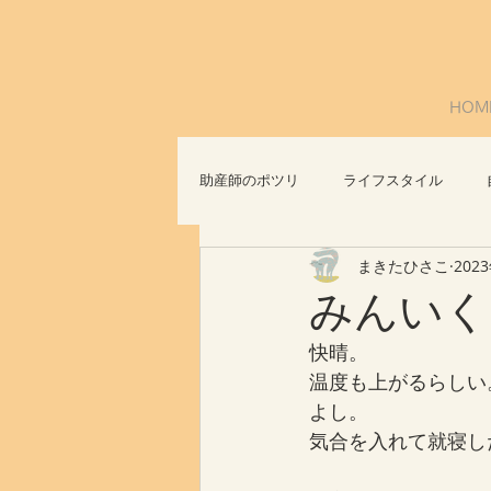
HOM
助産師のポツリ
ライフスタイル
まきたひさこ
202
社会問題
おっぱいについて
みんいく
快晴。
温度も上がるらしい
よし。
気合を入れて就寝し