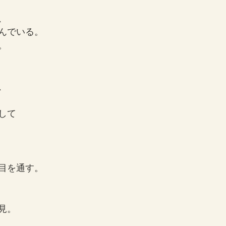
、
んでいる。
。
、
して
目を通す。
見。