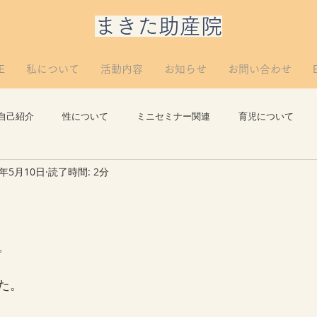
​まきた助産院
E
私について
活動内容
お知らせ
お問い合わせ
自己紹介
性について
ミニセミナー関連
育児について
3年5月10日
読了時間: 2分
思い出
講義について
リプロについて。
つぶやき
。
た。