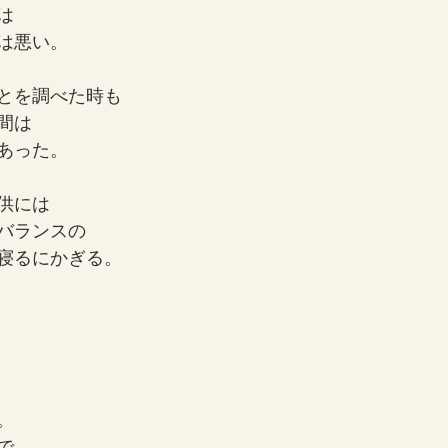
は
は悪い。
とを調べた時も
間は
あった。
供には
バランスの
寝るにかぎる。
。
で