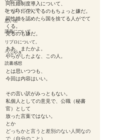
同性婚制度導入について、
おっぱいについて
となりに住んでるのもちょっと嫌だ。
同性婚を認めたら国を捨てる人がでて
思い出
くる。
講義について
見るのも嫌だ。
リプロについて。
ああ、またかよ。
つぶやき
やらかしたよな、この人。
読書感想
とは思いつつも、
今回は内容はいい。
その言い訳がみっともない。
私個人としての意見で、公職（秘書
官）として
放った言葉ではない。
とか
どっちかと言うと差別のない人間なの
で（自分のこと）