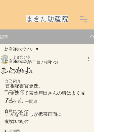
​まきた助産院
記事
助産師のポツリ
まきたひさこ
助産師のポツリ
2023年2月5日
読了時間: 2分
またかよ
ライフスタイル
自己紹介
首相秘書官更迭。
性について
（更迭って言葉岸田さんの時はよく見
るな。）
ミニセミナー関連
育児について
こんな見出しが携帯画面に
でていた。
家族について
社会問題