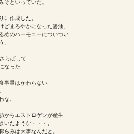
みそといっていた。
りに作成した。
けどまろやかになった醤油、
るめのハーモニーについつい
う。
おさらばして
になった。
食事量はかわらない。
。
わな。
肪からエストロゲンが産生
きいたような・・・。
膨らみは大事なんだと。