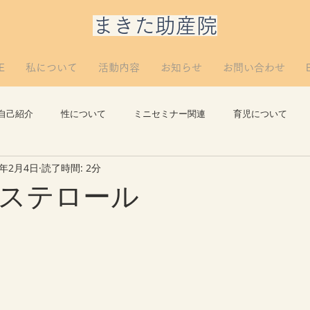
​まきた助産院
E
私について
活動内容
お知らせ
お問い合わせ
自己紹介
性について
ミニセミナー関連
育児について
4年2月4日
読了時間: 2分
思い出
講義について
リプロについて。
つぶやき
ステロール