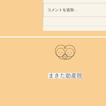
夏ですね
コメントを追加…
​まきた助産院