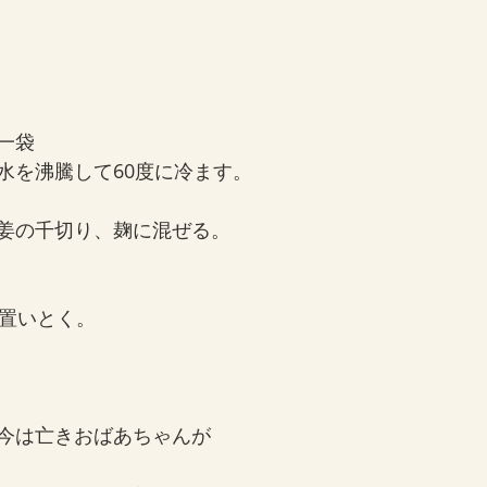
一袋
水を沸騰して60度に冷ます。
姜の千切り、麹に混ぜる。
に置いとく。
今は亡きおばあちゃんが