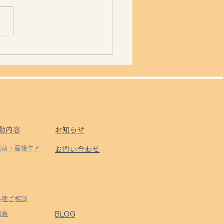
 or 烙印
動内容
お知らせ
 産前・産後ケア
お問い合わせ
 各種ご相談
BLOG
​講義