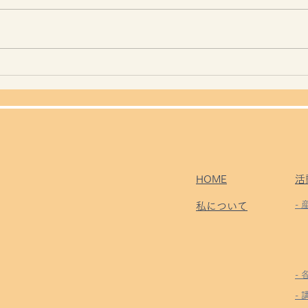
勲章
昨日は草刈りデー
HOME
活
-
私について
-
- 