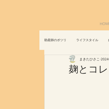
HOM
助産師のポツリ
ライフスタイル
まきたひさこ
202
社会問題
おっぱいについて
麹とコレ