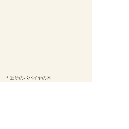
＊近所のパパイヤの木
こんなのが10数本ある。
こんな寒いところでも、
できるらしい。
おばあさんに、
1本植えてもらおうかな。
・・でも食べきれる