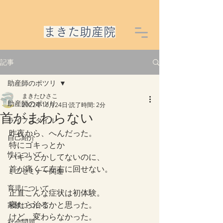
​まきた助産院
記事
助産師のポツリ
まきたひさこ
助産師のポツリ
2022年10月24日
読了時間: 2分
首がまわらない
ライフスタイル
昨夜から、へんだった。
自己紹介
特にゴキっとか
性について
バキっとかしてないのに、
首が痛くて左右に回せない。
ミニセミナー関連
育児について
正直こんな症状は初体験。
寝たら治るかと思った。
家族について
けど、変わらなかった。
社会問題