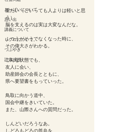
おっぱいについて
重たい（といっても人よりは軽いと思
う）
思い出
脳を支えるのは実は大変なんだな。
講義について
ふつうがそうでなくなった時に、
リプロについて。
その偉大さがわかる。
つぶやき
読書感想
こんな状態でも、
友人に会い、
助産師会の会長とともに、
県へ要望書をもっていった。
鳥取に向かう道中、
国会中継をきいていた。
また、山際さんへの質問だった。
しんどいだろうなあ。
しどろもどろの答弁を