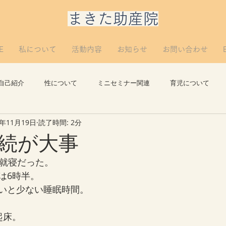
​まきた助産院
E
私について
活動内容
お知らせ
お問い合わせ
自己紹介
性について
ミニセミナー関連
育児について
2年11月19日
読了時間: 2分
思い出
講義について
リプロについて。
つぶやき
続が大事
の就寝だった。
は6時半。
いと少ない睡眠時間。
起床。