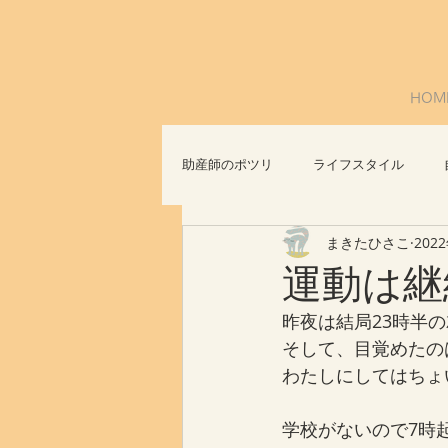
HOM
助産師のポツリ
ライフスタイル
まきたひさこ
202
社会問題
おっぱいについて
運動は継
昨夜は結局23時半
そして、目覚めたの
わたしにしてはちょ
学校がないので7時