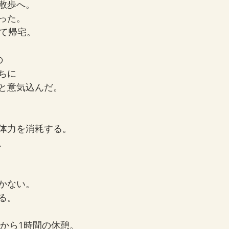
散歩へ。
った。
って帰宅。
の
ちに
と意気込んだ。
体力を消耗する。
、
かない。
る。
ろから1時間の休憩。