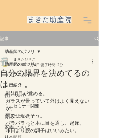
​まきた助産院
記事
助産師のポツリ
まきたひさこ
助産師のポツリ
2021年12月4日
読了時間: 2分
自分の限界を決めてるの
ライフスタイル
は・・。
自己紹介
8時頃目が覚める。
性について
ガラスが曇っていて外はよく見えない
ミニセミナー関連
が、
雨ではなさそう。
育児について
パラパラっと本に目を通し、起床。
家族について
昨日より腰の調子はいいみたい。
社会問題