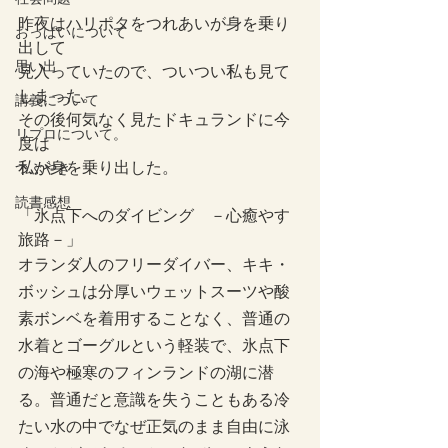
昨夜はハリポタをつれあいが身を乗り
おっぱいについて
出して
思い出
見入っていたので、ついつい私も見て
しまった。
講義について
その後何気なく見たドキュランドに今
リプロについて。
度は
私が身を乗り出した。
つぶやき
読書感想
「氷点下へのダイビング　－心癒やす
旅路－」
オランダ人のフリーダイバー、キキ・
ボッシュは分厚いウェットスーツや酸
素ボンベを着用することなく、普通の
水着とゴーグルという軽装で、氷点下
の海や極寒のフィンランドの湖に潜
る。普通だと意識を失うこともある冷
たい水の中でなぜ正気のまま自由に泳