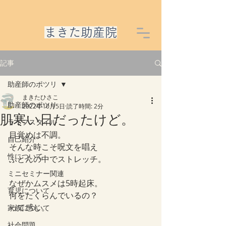
​まきた助産院
記事
助産師のポツリ
まきたひさこ
助産師のポツリ
2022年10月5日
読了時間: 2分
肌寒い日だったけど。
ライフスタイル
目覚めは不調。
自己紹介
そんな時こそ呪文を唱え
性について
ふとんの中でストレッチ。
ミニセミナー関連
なぜかムスメは5時起床。
育児について
何をたくらんでいるの？
って感じ。
家族について
社会問題