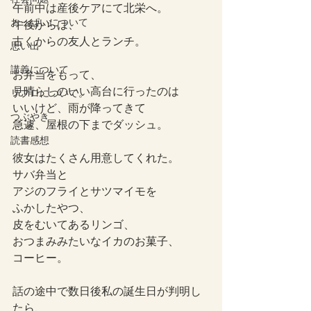
午前中は産後ケアにて北栄へ。
おっぱいについて
午後からは、
古くからの友人とランチ。
思い出
講義について
お弁当をもって、
見晴らしのいい高台に行ったのは
リプロについて。
いいけど、雨が降ってきて
つぶやき
急遽、屋根の下までダッシュ。
読書感想
彼女はたくさん用意してくれた。
サバ弁当と
アジのフライとサツマイモを
ふかしたやつ、
皮をむいてあるリンゴ、
おつまみみたいなイカのお菓子、
コーヒー。
話の途中で数日後私の誕生日が判明し
たら、