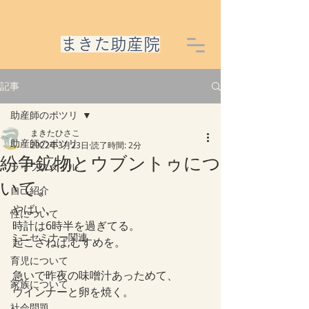
​まきた助産院
記事
助産師のポツリ
まきたひさこ
助産師のポツリ
2022年3月23日
読了時間: 2分
紛争鉱物とウブントゥにつ
ライフスタイル
いて。
自己紹介
やばい、
性について
時計は6時半を過ぎてる。
ミニセミナー関連
起こさねば,むすめを。
育児について
急いで昨夜の味噌汁あっためて、
家族について
ウインナーと卵を焼く。
社会問題