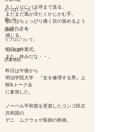
久しぶりにバス停まで送る。
おっぱいについて
まだまだ風が冷たくかじかむ手。
思い出
肌にはちょっぴり痛く目の覚めるよう
な冷たさを
講義について
感じる。
リプロについて。
明日は終業式。
つぶやき
また、休みだな・・。
読書感想
昨日は午後から
明治学院大学　『女を修理する男』上
映&トーク会
に参加した。
ノーベル平和賞を受賞したコンゴ民主
共和国の
デニ　ムクウェゲ医師の映画。