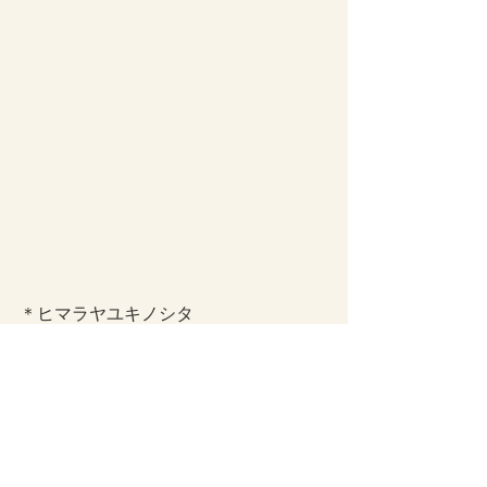
＊ヒマラヤユキノシタ
ピンクの、可愛い花。
梅の花と同じころに
咲き始める。
日本のユキノシタと違って、
葉っぱが大きく自己主張が強い。