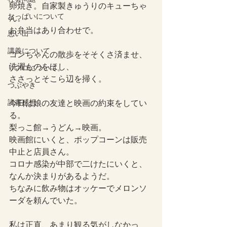
卵焼き。自家製きゅうりのキューちゃ
おっぱいについて
ん。
お弁当はあり合わせで。
思い出
講義について
コンちゃんの散歩をそそくさ済ませ、
洗濯ものをほし、
リプロについて。
ささっとそこら辺を掃く。
つぶやき
読書感想
今日は娘の友達と映画の約束をしてい
る。
梨っこ館→うどん→映画。
映画館にいくと、ポップコーンは販売
中止と店員さん。
コロナ感染が中部で二けたにいくと、
なんか決まりがあるようだ。
ちなみに飲み物はオッケーでメロンソ
ーダを頼んでいた。
私は正直、あまり観る気がしなかっ