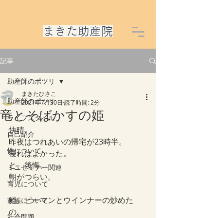
​まきた助産院
記事
助産師のポツリ
まきたひさこ
助産師のポツリ
2021年7月30日
読了時間: 2分
竜とそばかすの姫
ライフスタイル
快晴。
自己紹介
昨夜はつれあいの帰宅が23時半。
性について
寝ればよかった。
と、後悔。
ミニセミナー関連
朝がつらい。
育児について
鮭、ピーマンとウインナーの炒めた
家族について
の。
社会問題