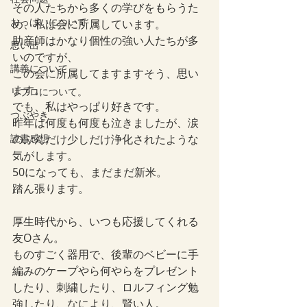
その人たちから多くの学びをもらうた
おっぱいについて
め、私は会に所属しています。
助産師はかなり個性の強い人たちが多
思い出
いのですが、
講義について
この会に所属してますますそう、思い
ます。
リプロについて。
でも、私はやっぱり好きです。
つぶやき
昨年は何度も何度も泣きましたが、涙
読書感想
のぶんだけ少しだけ浄化されたような
気がします。
50になっても、まだまだ新米。
踏ん張ります。
厚生時代から、いつも応援してくれる
友Oさん。
ものすごく器用で、後輩のベビーに手
編みのケープやら何やらをプレゼント
したり、刺繍したり、ロルフィング勉
強したり、なにより、賢い人。