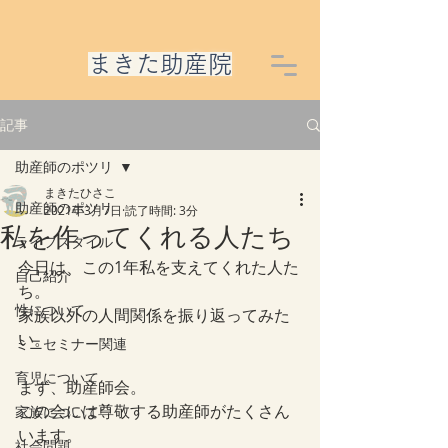
​まきた助産院
記事
助産師のポツリ
まきたひさこ
助産師のポツリ
2021年3月7日
読了時間: 3分
私を作ってくれる人たち
ライフスタイル
今日は、この1年私を支えてくれた人た
自己紹介
ち。
性について
家族以外の人間関係を振り返ってみた
い。
ミニセミナー関連
育児について
まず、助産師会。
この会には尊敬する助産師がたくさん
家族について
います。
社会問題