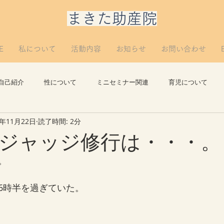
​まきた助産院
E
私について
活動内容
お知らせ
お問い合わせ
自己紹介
性について
ミニセミナー関連
育児について
1年11月22日
読了時間: 2分
思い出
講義について
リプロについて。
つぶやき
ジャッジ修行は・・・。
。
6時半を過ぎていた。