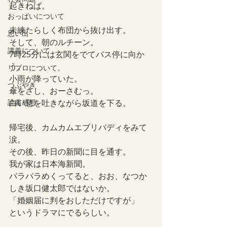
起きねば。
おっぱいについて
未練たらしく布団から抜け出す。
思い出
そして、朝のルチーン。
講義について
7時25分には玄関をでてバス停に向か
う。
リプロについて。
小雨が降っていた。
つぶやき
傘をさし、おーさむっ。
読書感想
白い息を吐きながら坂道を下る。
帰宅後、カムカムエブリバディをみて
涙。
その後、昨日の新聞に目を通す。
我が家は日本海新聞。
パラパラめくってると、おお、なつか
しき坂口健太郎ではないか。
「婚姻届に判をおしただけですが」
というドラマにでるらしい。