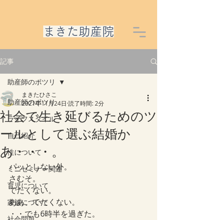
​まきた助産院
記事
助産師のポツリ
まきたひさこ
助産師のポツリ
2021年11月24日
読了時間: 2分
社会で生き延びるためのツ
ライフスタイル
ールとして選ぶ結婚か
自己紹介
あ・・・。
性について
パッとしない外。
ミニセミナー関連
さむそ。
育児について
でたくない。
ああ、でたくない。
家族について
・・でも6時半を過ぎた。
社会問題