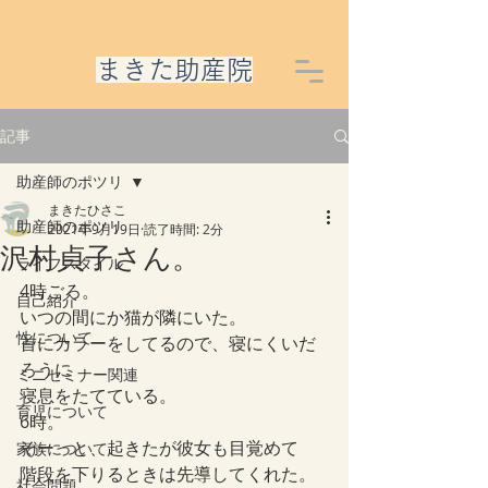
​まきた助産院
記事
助産師のポツリ
まきたひさこ
助産師のポツリ
2021年9月19日
読了時間: 2分
沢村貞子さん。
ライフスタイル
4時ごろ。
自己紹介
いつの間にか猫が隣にいた。
性について
首にカラーをしてるので、寝にくいだ
ろうに
ミニセミナー関連
寝息をたてている。
育児について
6時。
そーっと、起きたが彼女も目覚めて
家族について
階段を下りるときは先導してくれた。
社会問題