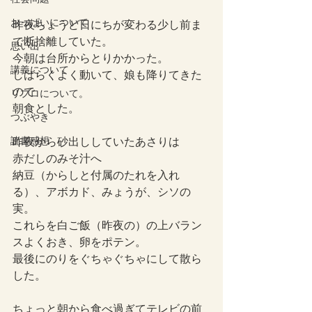
おっぱいについて
昨夜ちょうど日にちが変わる少し前ま
で断捨離していた。
思い出
今朝は台所からとりかかった。
講義について
しばらくよく動いて、娘も降りてきた
ので
リプロについて。
朝食とした。
つぶやき
読書感想
昨夜から砂出ししていたあさりは
赤だしのみそ汁へ
納豆（からしと付属のたれを入れ
る）、アボカド、みょうが、シソの
実。
これらを白ご飯（昨夜の）の上バラン
スよくおき、卵をポテン。
最後にのりをぐちゃぐちゃにして散ら
した。
ちょっと朝から食べ過ぎてテレビの前