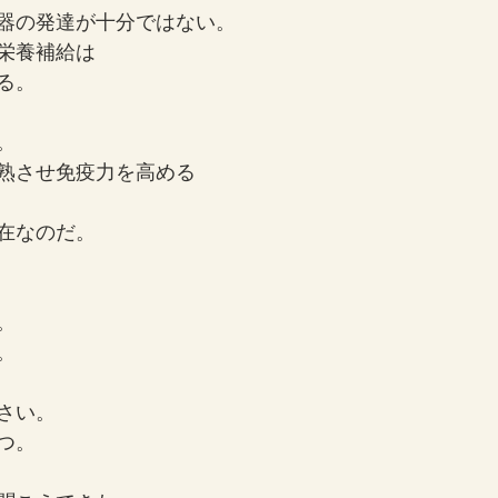
器の発達が十分ではない。
栄養補給は
る。
。
熟させ免疫力を高める
在なのだ。
。
。
さい。
つ。