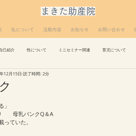
​まきた助産院
E
私について
活動内容
お知らせ
お問い合わせ
自己紹介
性について
ミニセミナー関連
育児について
2年12月15日
読了時間: 2分
思い出
講義について
リプロについて。
つぶやき
ク
る」
り　　母乳バンクQ＆A
載っていた。