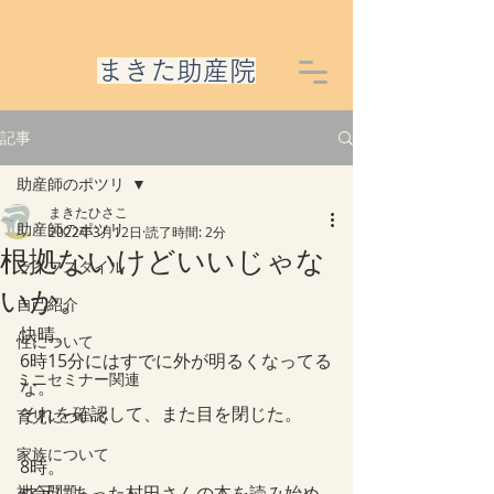
​まきた助産院
記事
助産師のポツリ
まきたひさこ
助産師のポツリ
2022年3月12日
読了時間: 2分
根拠ないけどいいじゃな
ライフスタイル
いか。
自己紹介
快晴。
性について
6時15分にはすでに外が明るくなってる
ミニセミナー関連
な。
それを確認して、また目を閉じた。
育児について
家族について
8時。
社会問題
枕元にあった村田さんの本を読み始め