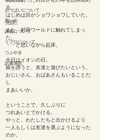
る。
おっぱいについて
はじめは目がショワショワしていた。
思い出
完読。
また、村田ワールドに触れてしまっ
講義について
た。
リプロについて。
・・と思いながら起床。
つぶやき
今日はイオンの日。
読書感想
娘を誘うと、友達と遊びたいという。
おじいさん、おばあさんもいることだ
し
まあいいか。
ということで、久しぶりに
つれあいとでかける。
やっと、わたしたちと出かけるより
一人もしくは友達を選ぶようになった
のか。