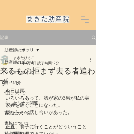
​まきた助産院
記事
助産師のポツリ
まきたひさこ
助産師のポツリ
2021年4月4日
読了時間: 2分
来るもの拒まず去る者追わ
ライフスタイル
ず
自己紹介
今日は雨。
性について
いろいろあって、我が家の3男が私の実
ミニセミナー関連
家姓を継ぐことになった。
昼からその話し合いがあった。
育児について
家族について
正直、養子に行くことがどういうこと
社会問題
なのか整理できていない。