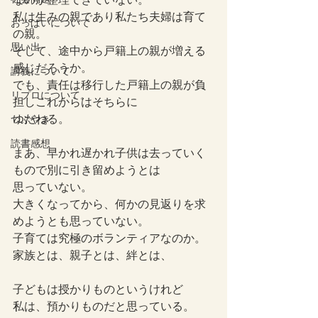
私は生みの親であり私たち夫婦は育て
おっぱいについて
の親。
思い出
そして、途中から戸籍上の親が増える
感じだろうか。
講義について
でも、責任は移行した戸籍上の親が負
リプロについて。
担しこれからはそちらに
ゆだねる。
つぶやき
読書感想
まあ、早かれ遅かれ子供は去っていく
もので別に引き留めようとは
思っていない。
大きくなってから、何かの見返りを求
めようとも思っていない。
子育ては究極のボランティアなのか。
家族とは、親子とは、絆とは、
子どもは授かりものというけれど
私は、預かりものだと思っている。