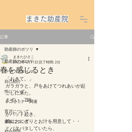
​まきた助産院
記事
助産師のポツリ
まきたひさこ
助産師のポツリ
2022年4月11日
読了時間: 2分
春を感じるとき
ライフスタイル
「おきて。」
自己紹介
ガラガラと、戸をあけてつれあいが起
性について
こしに来た。
まずい、7時。
ミニセミナー関連
育児について
がバット起き、
娘におにぎりとお汁を用意して・・
家族について
とバタバタしていたら、
社会問題