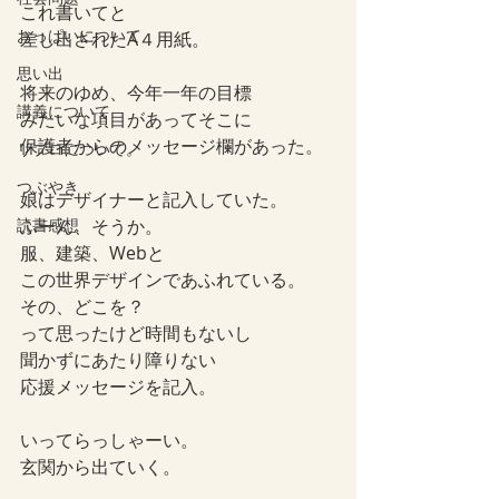
これ書いてと
おっぱいについて
差し出されたA４用紙。
思い出
将来のゆめ、今年一年の目標
講義について
みたいな項目があってそこに
保護者からのメッセージ欄があった。
リプロについて。
つぶやき
娘はデザイナーと記入していた。
読書感想
ふーん、そうか。
服、建築、Webと
この世界デザインであふれている。
その、どこを？
って思ったけど時間もないし
聞かずにあたり障りない
応援メッセージを記入。
いってらっしゃーい。
玄関から出ていく。