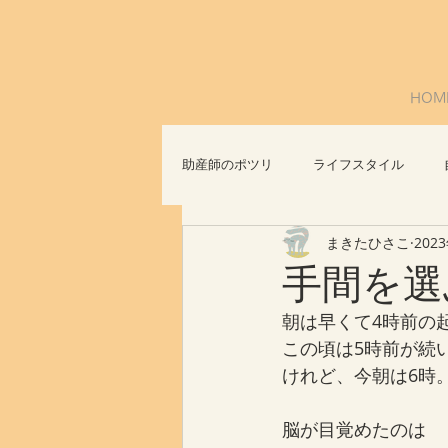
HOM
助産師のポツリ
ライフスタイル
まきたひさこ
202
社会問題
おっぱいについて
手間を選
朝は早くて4時前の
この頃は5時前が続
けれど、今朝は6時
脳が目覚めたのは