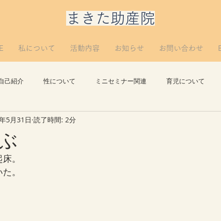
​まきた助産院
E
私について
活動内容
お知らせ
お問い合わせ
自己紹介
性について
ミニセミナー関連
育児について
3年5月31日
読了時間: 2分
思い出
講義について
リプロについて。
つぶやき
ぶ
起床。
いた。
。