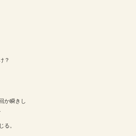
、
け？
回か瞬きし
、
じる。