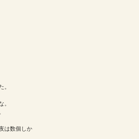
た。
な。
。
夜は数個しか