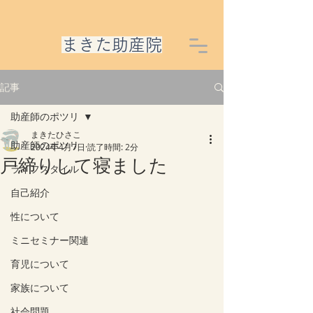
​まきた助産院
記事
助産師のポツリ
まきたひさこ
助産師のポツリ
2024年4月7日
読了時間: 2分
戸締りして寝ました
ライフスタイル
自己紹介
性について
ミニセミナー関連
育児について
家族について
社会問題