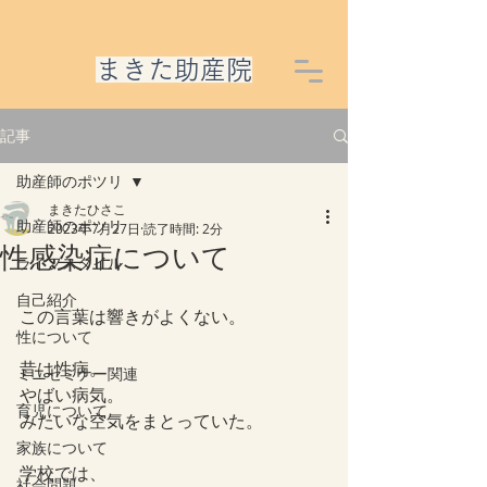
​まきた助産院
記事
助産師のポツリ
まきたひさこ
助産師のポツリ
2023年7月27日
読了時間: 2分
性感染症について
ライフスタイル
自己紹介
この言葉は響きがよくない。
性について
昔は性病。
ミニセミナー関連
やばい病気。
育児について
みたいな空気をまとっていた。
家族について
学校では、
社会問題