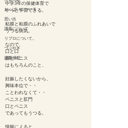
中学3年の保健体育で
おっぱいについて
やっと学習できる。
思い出
粘膜と粘膜のふれあいで
講義について
うつる病気。
リプロについて。
なので、
つぶやき
口と口
読書感想
膣とペニス
はもちろんのこと、
妊娠したくないから、
興味本位で・・
ことわれなくて・・
ペニスと肛門
口とペニス
であってもうつる。
情報によると、