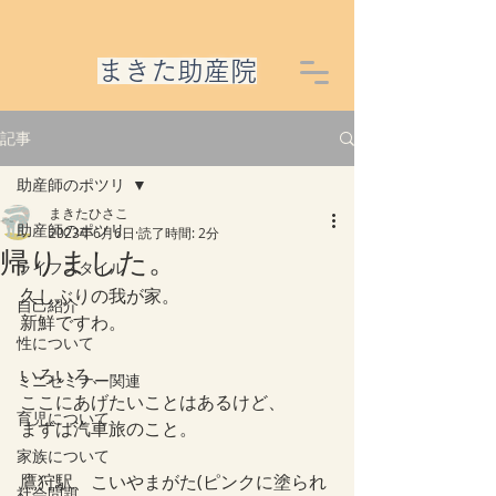
​まきた助産院
記事
助産師のポツリ
まきたひさこ
助産師のポツリ
2023年6月6日
読了時間: 2分
帰りました。
ライフスタイル
久しぶりの我が家。
自己紹介
新鮮ですわ。
性について
いろいろ、
ミニセミナー関連
ここにあげたいことはあるけど、
育児について
まずは汽車旅のこと。
家族について
鷹狩駅、こいやまがた(ピンクに塗られ
社会問題