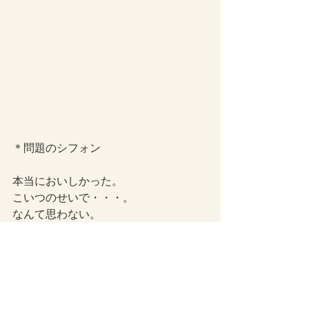
＊問題のシフォン
本当においしかった。
こいつのせいで・・・。
なんて思わない。
食い意地のはった私の失敗。
まっ、いいか。
こんなこともある。
つぶやき