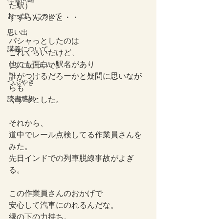
た駅）
おっぱいについて
すずらんのさと・・
思い出
パシャっとしたのは
講義について
これくらいだけど、
他にも面白い駅名があり
リプロについて。
誰がつけるだろーかと疑問に思いなが
つぶやき
らも
読書感想
くすっとした。
それから、
道中でレール点検してる作業員さんを
みた。
先日インドでの列車脱線事故がよぎ
る。
この作業員さんのおかげで
安心して汽車にのれるんだな。
縁の下の力持ち。