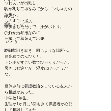
つれあいが出勤し、
おっぱいについて
おかえりモネをみてからコンちゃんの
散歩へ。
思い出
ものすごい湿度。
講義について
早歩きしただけで、汗がポトリ。
これから琴浦なのに。
リプロについて。
汗拭いて着替えて出発。
つぶやき
読書感想
昨日に引き続き、同じような場所へ。
農高線でのんびりと。
トンボがすごい数でびっくりだった。
暑さは歓迎だが、湿度はけっこうだ
な。
夏休み前に養護教論をしている友人か
ら相談があった。
中学校1年生。
生理が1か月に3回もきて保護者が心配
して相談してきた。