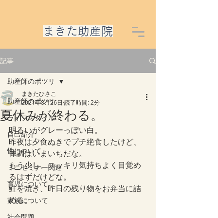
​まきた助産院
記事
助産師のポツリ
まきたひさこ
助産師のポツリ
2021年8月26日
読了時間: 2分
夏休みが終わる。
ライフスタイル
明るいがグレーっぽい白。
自己紹介
昨夜は夕食ぬきでプチ絶食したけど、
性について
体調はいまいちだな。
もう少し、スッキリ気持ちよく目覚め
ミニセミナー関連
るはずだけどな。
育児について
鮭を焼き、昨日の残り物をお弁当に詰
める。
家族について
社会問題