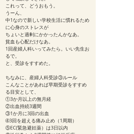
これって、どうおもう。
うーん、
中1なので新しい学校生活に慣れるため
に心身のストレスが
ちょいと過剰にかかったんかなあ。
貧血も心配だけなあ。
1回産婦人科いってみたら。いい先生お
るで。
と、受診をすすめた。
ちなみに、産婦人科受診③ルール　
こんなことがあれば早期受診をすすめ
る目安として、
①3か月以上の無月経
②出血持続3週間
③1か月に3回の出血
➃3回を超える痛み止め（1周期）
⑤EC(緊急避妊薬）は3日以内