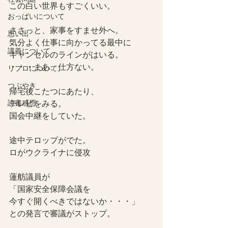
この白い世界もすごくいい。
おっぱいについて
ささっと、家事をすませ外へ。
思い出
気分よく仕事に向かってる最中に
講義について
キャンセルのラインがはいる。
・・・まあ、仕方ない。
リプロについて。
つぶやき
帰宅後こたつにあたり、
読書感想
テレビをみる。
国会中継をしていた。
途中テロップがでた。
ロがウクライナに侵攻
蓮舫議員が
「国家安全保障会議を
今すぐ開くべきではないか・・・」
との発言で審議がストップ。