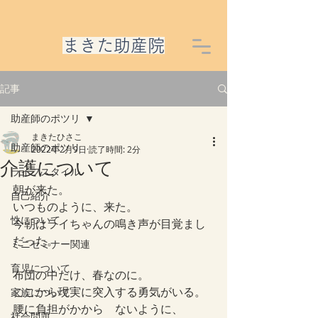
​まきた助産院
記事
助産師のポツリ
まきたひさこ
助産師のポツリ
2022年2月9日
読了時間: 2分
介護について
ライフスタイル
朝が来た。
自己紹介
いつものように、来た。
性について
今朝はライちゃんの鳴き声が目覚まし
だった。
ミニセミナー関連
育児について
布団の中だけ、春なのに。
ここから現実に突入する勇気がいる。
家族について
腰に負担がかから　ないように、
社会問題