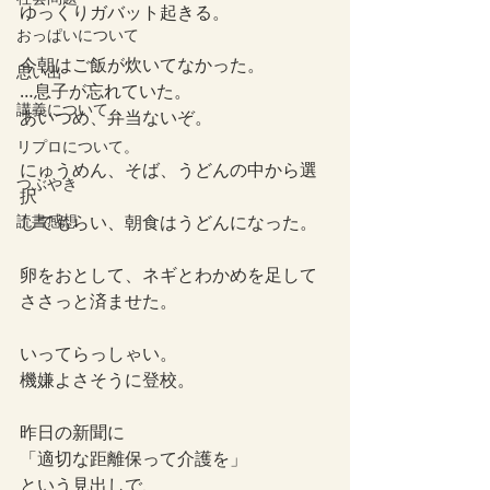
ゆっくりガバット起きる。
おっぱいについて
今朝はご飯が炊いてなかった。
思い出
…息子が忘れていた。
講義について
あいつめ、弁当ないぞ。
リプロについて。
にゅうめん、そば、うどんの中から選
つぶやき
択
読書感想
してもらい、朝食はうどんになった。
卵をおとして、ネギとわかめを足して
ささっと済ませた。
いってらっしゃい。
機嫌よさそうに登校。
昨日の新聞に
「適切な距離保って介護を」
という見出しで、