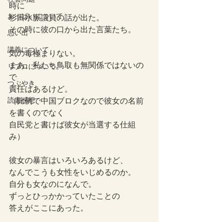
時に
おっぱいについて
杉田水脈議員の話が出た。
その時に彼の口から出た言葉たち。
思い出
講義について
気の毒極まりない。
まあ、私たち鳥取も無関係ではないの
リプロについて。
で
つぶやき
責任はあるけど。
読書感想
（比例で中国ブロクなので彼女の名前
を書くのでなく
自民党と書けば彼女が当選する仕組
み）
彼女の暴言はいろいろあるけど、
なんでこうも女性をいじめるのか。
自分も女なのになんで。
ずっとひっかかっていたことの
答えがここにあった。