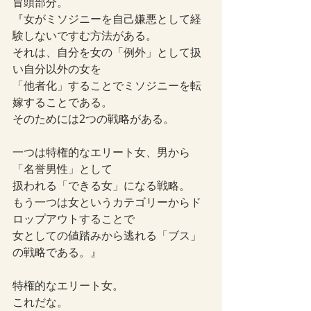
冒頭部分。
『女がミソジニーを自己嫌悪として経
験しないですむ方法がある。
それは、自分を女の「例外」として扱
い自分以外の女を
「他者化」することでミソジニーを転
嫁することである。
そのためには2つの戦略がある。
一つは特権的なエリート女、男から
「名誉男性」として
扱われる「できる女」になる戦略。
もう一つは女というカテゴリーからド
ロップアウトすることで
女としての値踏みから逃れる「ブス」
の戦略である。』
特権的なエリート女。
これだな。