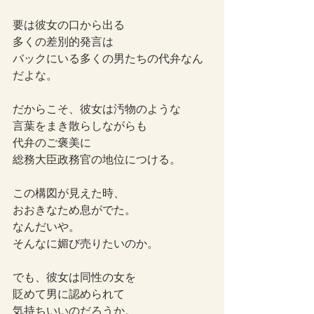
要は彼女の口から出る
多くの差別的発言は
バックにいる多くの男たちの代弁なん
だよな。
だからこそ、彼女は汚物のような
言葉をまき散らしながらも
代弁のご褒美に
総務大臣政務官の地位につける。
この構図が見えた時、
おおきなため息がでた。
なんだいや。
そんなに媚び売りたいのか。
でも、彼女は同性の女を
貶めて男に認められて
気持ちいいのだろうか。