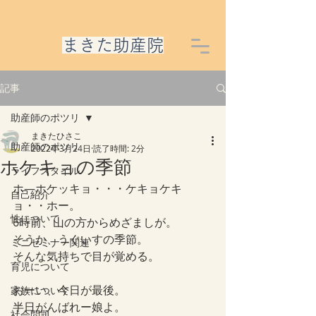
​まきた助産院
記事
助産師のポツリ
まきたひさこ
助産師のポツリ
2022年3月24日
読了時間: 2分
ホケキョの季節
ライフスタイル
ホ―ホケッキョ・・・ケキョケキ
自己紹介
ョ・・ホー。
性について
6時前、山の方からめざましが。
そうか、うぐいすの季節。
ミニセミナー関連
そんな気持ちで目が覚める。
育児について
おーい、今日が最後。
家族について
半日がんばれー娘よ。
社会問題