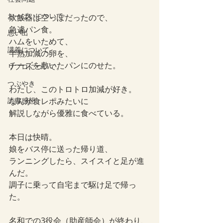
おっぱいについて
炊飯器は空っぽだったので、
急遽パン食。
思い出
ハムをいためて、
講義について
半熟加減の卵を、
チーズを敷いたパンにのせた。
リプロについて。
つぶやき
わたし、このトロトロ加減が好き。
読書感想
なんか食レポみたいに
解説しながら優雅に食べている。
本日は快晴。
娘をバス停に送った帰り道、
ランニングしたら、スイスイと足が進
んだ。
調子に乗って自宅まで駆け足で帰っ
た。
名和での3役会（助産師会）が終わり、