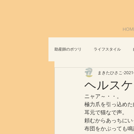
HOM
助産師のポツリ
ライフスタイル
まきたひさこ
202
社会問題
おっぱいについて
ヘルスケ
ニャア～・・。
極力爪を引っ込めた
耳元で猫なで声。
頼むからあっちにい
布団をかぶっても鳴