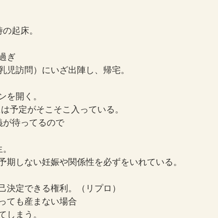
時の起床。
過ぎ
乳児訪問）にいざ出陣し、帰宅。
ンを開く。
ーには予定がそこそこ入っている。
義が待ってるので
生。
予期しない妊娠や関係性を必ずをいれている。
己決定できる権利。（リプロ）
っても産まない場合
てしまう。