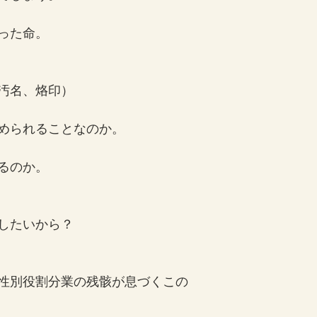
った命。
汚名、烙印）
められることなのか。
るのか。
したいから？
性別役割分業の残骸が息づくこの