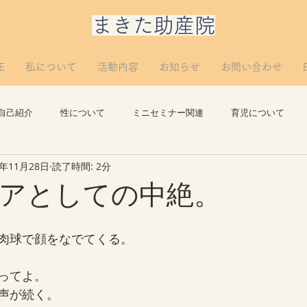
​まきた助産院
E
私について
活動内容
お知らせ
お問い合わせ
自己紹介
性について
ミニセミナー関連
育児について
1年11月28日
読了時間: 2分
思い出
講義について
リプロについて。
つぶやき
アとしての中絶。
肉球で顔をなでてくる。
ってよ。
声が続く。