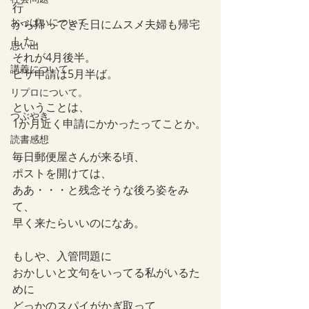
行
おっぱいについて
から帰ってきた日にムスメ夫婦も帰宅
した。
思い出
それが4月後半。
講義について
ビザ申請は5月半ば。
リプロについて。
ということは、
つぶやき
1か月近く申請にかかったってことか。
読書感想
毎日郵便屋さんが来る頃、
ポストを開けては、
ああ・・・と残念そうな後ろ姿をみ
て、
早く来たらいいのになあ。
もしや、入管問題に
おかしいと文句をいってる私がいるた
めに
どっかのスパイがかぎ取って