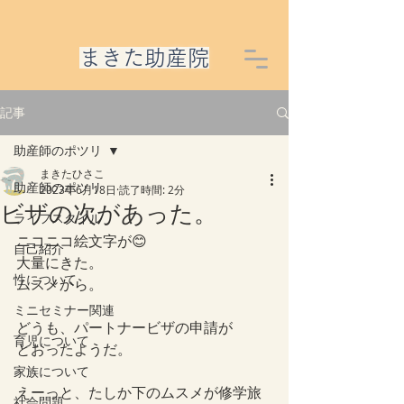
​まきた助産院
記事
助産師のポツリ
まきたひさこ
助産師のポツリ
2023年6月18日
読了時間: 2分
ビザの次があった。
ライフスタイル
ニコニコ絵文字が😊
自己紹介
大量にきた。
性について
ムスメから。
ミニセミナー関連
どうも、パートナービザの申請が
育児について
とおったようだ。
家族について
えーっと、たしか下のムスメが修学旅
社会問題