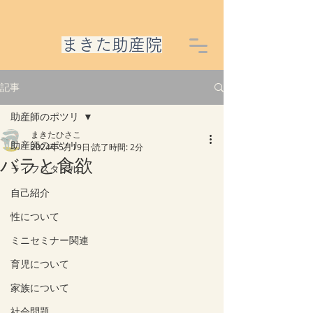
​まきた助産院
記事
助産師のポツリ
まきたひさこ
助産師のポツリ
2024年5月19日
読了時間: 2分
バラと食欲
ライフスタイル
自己紹介
性について
ミニセミナー関連
育児について
家族について
社会問題