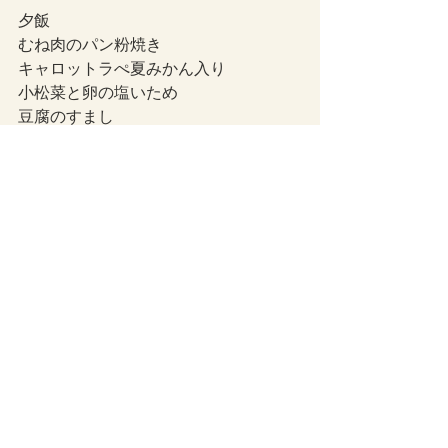
夕飯
むね肉のパン粉焼き
キャロットラぺ夏みかん入り
小松菜と卵の塩いため
豆腐のすまし
今日も最後までお読みいただき
ありがとうございます。
美味しく食べる。
これができるって幸せだなと
心から思っています。
では、おやすみなさい。