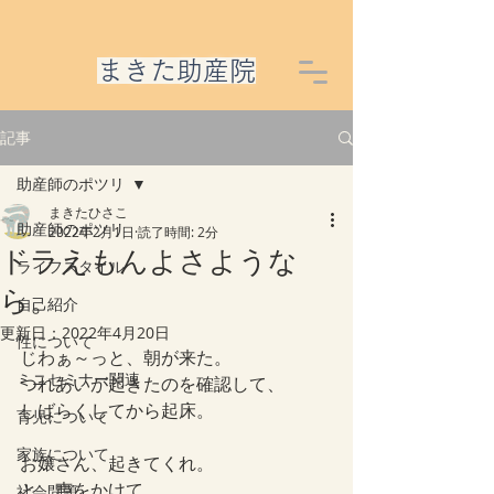
​まきた助産院
記事
助産師のポツリ
まきたひさこ
助産師のポツリ
2022年2月1日
読了時間: 2分
ドラえもんよさような
ライフスタイル
ら。
自己紹介
更新日：
2022年4月20日
性について
じわぁ～っと、朝が来た。
ミニセミナー関連
つれあいが起きたのを確認して、
しばらくしてから起床。
育児について
家族について
お嬢さん、起きてくれ。
と、声をかけて
社会問題