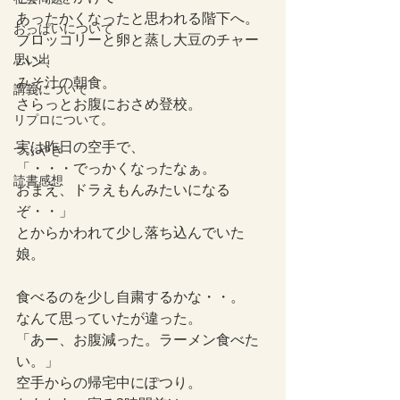
あったかくなったと思われる階下へ。
おっぱいについて
ブロッコリーと卵と蒸し大豆のチャー
思い出
ハン、
みそ汁の朝食。
講義について
さらっとお腹におさめ登校。
リプロについて。
実は昨日の空手で、
つぶやき
「・・・でっかくなったなぁ。
読書感想
おまえ、ドラえもんみたいになる
ぞ・・」
とからかわれて少し落ち込んでいた
娘。
食べるのを少し自粛するかな・・。
なんて思っていたが違った。
「あー、お腹減った。ラーメン食べた
い。」
空手からの帰宅中にぽつり。