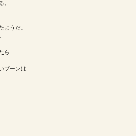
る。
たようだ。
。
たら
いブーンは