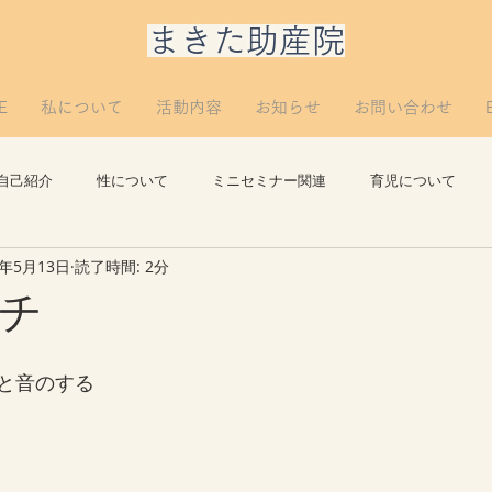
​まきた助産院
E
私について
活動内容
お知らせ
お問い合わせ
自己紹介
性について
ミニセミナー関連
育児について
3年5月13日
読了時間: 2分
思い出
講義について
リプロについて。
つぶやき
チ
と音のする