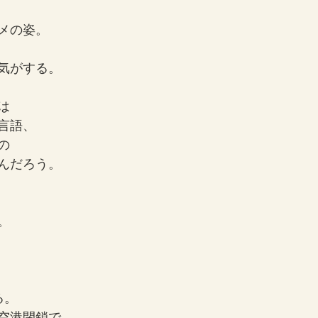
メの姿。
気がする。
は
言語、
の
んだろう。
。
る。
空港閉鎖で