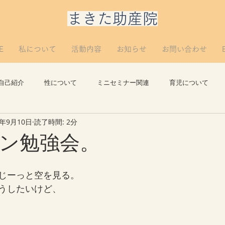
​まきた助産院
E
私について
活動内容
お知らせ
お問い合わせ
自己紹介
性について
ミニセミナー関連
育児について
1年9月10日
読了時間: 2分
思い出
講義について
リプロについて。
つぶやき
ン勉強会。
じーっと空を見る。
うしたいけど、